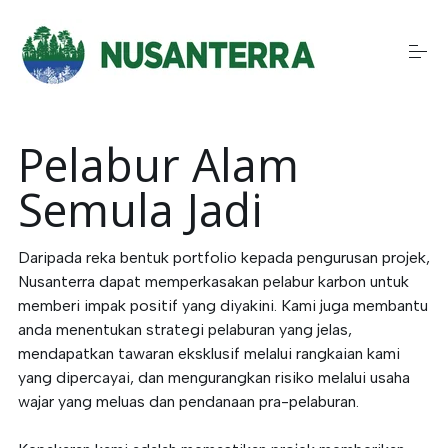
S
k
i
p
t
o
Mengenai Kami
c
Pelabur Alam
o
n
t
Semula Jadi
Penggubal Dasar
e
n
t
Daripada reka bentuk portfolio kepada pengurusan projek,
Pemaju Projek
Nusanterra dapat memperkasakan pelabur karbon untuk
memberi impak positif yang diyakini. Kami juga membantu
anda menentukan strategi pelaburan yang jelas,
Pelabur Alam Semula Jadi
mendapatkan tawaran eksklusif melalui rangkaian kami
yang dipercayai, dan mengurangkan risiko melalui usaha
wajar yang meluas dan pendanaan pra-pelaburan.
Blog